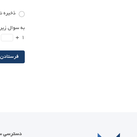
ذخیره نا
به سوال زیر 
+
۱
دسترسی س