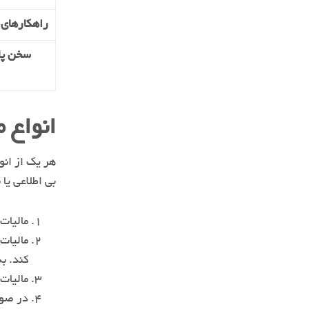
راهکارهای 
سخن پا
انواع 
هر یک از انو
بی اطلاعی یا
مالیات
مالیات
کند. ب
مالیات
در صور