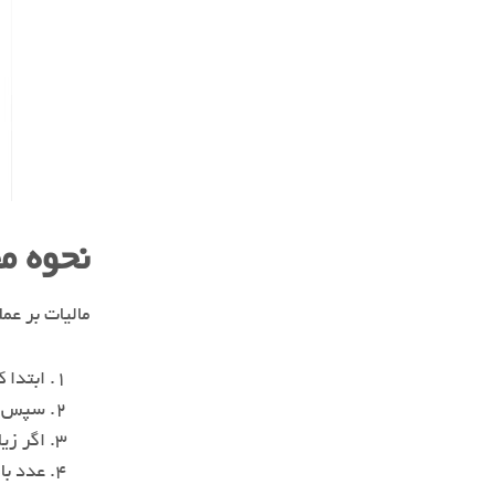
نحوه م
مالیات بر عم
ابتدا 
سپس هز
اگر زی
عدد باقیمانده،