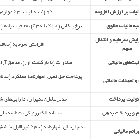
لیات بر ارزش افزوده
۹٪ (۶٪ مالیات، ۳٪ عوارض)، اظهارنامه فصلی (سه ماهه)، سامانه آنلاین
به مالیات حقوق
نرخ پلکانی (۱۰٪ تا ۳۰٪)، معافیت پایه (۱۰ میلیون تومان)، کسر توسط کارفرما، ارسال لیست ماهانه
ایش سرمایه و انتقال
افزایش سرمایه (معاف)، انتقا
سهم
یت‌های مالیاتی
صادرات (با بازگشت ارز)، مناطق آزا
پرداخت حق تمبر، اظهارنامه عملکرد (سالا
و تعهدات مالیاتی
ولیت پرداخت
مدیر عامل/مدیران، دارایی‌های ش
م و پرداخت بدهی
سامانه الکترونیکی، شناسه ملی
رائم مالیاتی