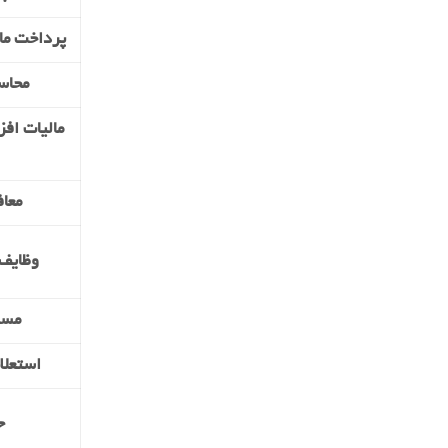
پرداخت ما
محاس
مالیات افز
معاف
وظایف 
مسئ
استعلا
ج